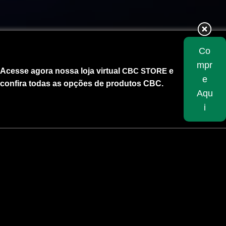
Co
mpr
Acesse agora nossa loja virtual
CBC STORE
e
e
confira todas as opções de produtos CBC.
Aqu
i
Skip
to
content
INÍCIO
/
PESO DE PROJÉTIL (GR)
/
200