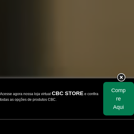
Comp
CBC STORE
Acesse agora nossa loja virtual
e confira
re
todas as opções de produtos CBC.
Aqui
Skip
to