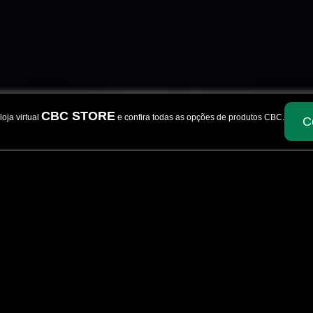
CBC STORE
oja virtual
e confira todas as opções de produtos CBC.
C
LHADORAS
SNIPER 1
CARTUCHOS