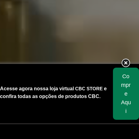
Co
mpr
Acesse agora nossa loja virtual
CBC STORE
e
e
confira todas as opções de produtos CBC.
Aqu
i
Skip
to