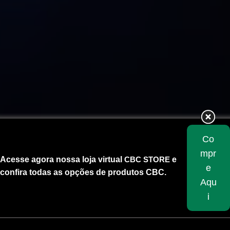
Co
mpr
Acesse agora nossa loja virtual
CBC STORE
e
e
confira todas as opções de produtos CBC.
Aqu
i
Skip