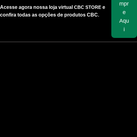
mpr
Acesse agora nossa loja virtual
CBC STORE
e
e
confira todas as opções de produtos CBC.
Aqu
i
Skip
to
content
9mm EXPO 147GR Subsônica
9x19mm
Projétil oferece expansão e alto poder de parada. Velocidade
Subsônica.