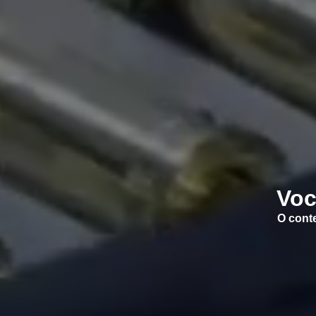
Voc
O conte