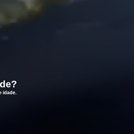
ade?
e idade.