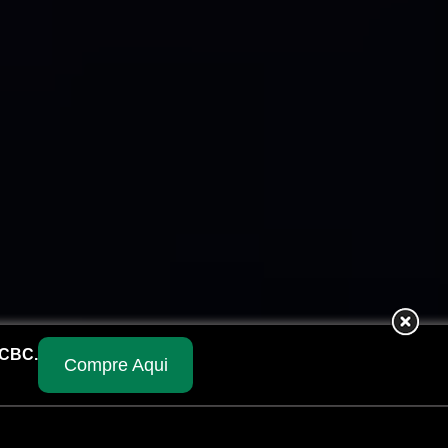
 CBC.
Compre Aqui