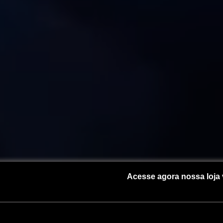
Acesse agora nossa loja 
Skip
to